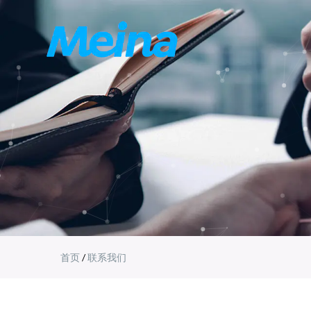
首页
/
联系我们