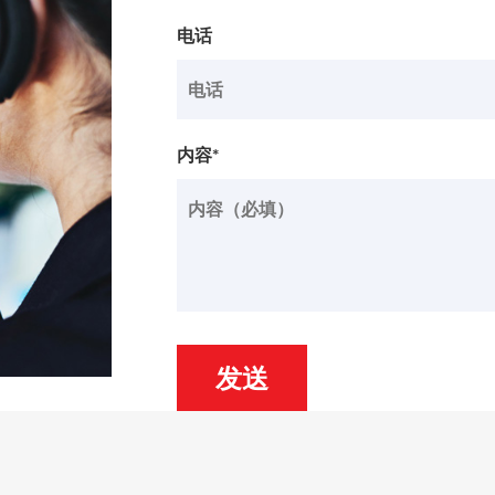
电话
内容*