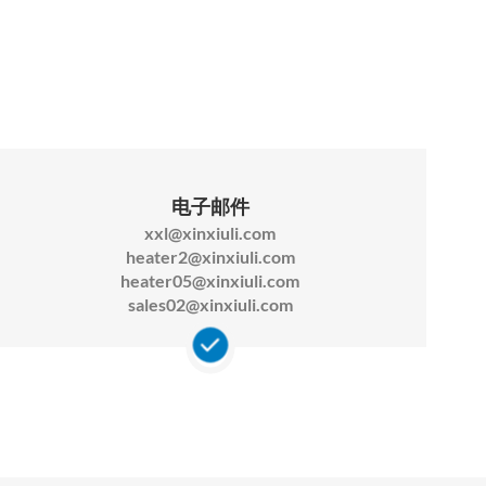
电子邮件
xxl@xinxiuli.com
heater2@xinxiuli.com
heater05@xinxiuli.com
sales02@xinxiuli.com