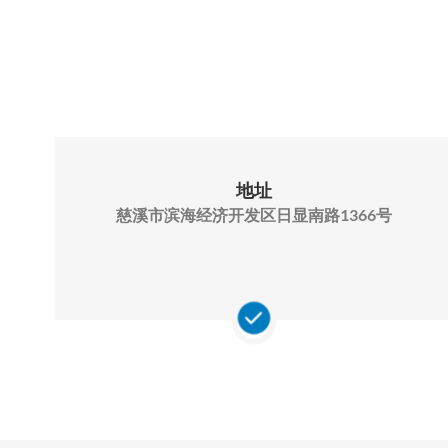
地址
慈溪市滨海经济开发区日显南路1366号