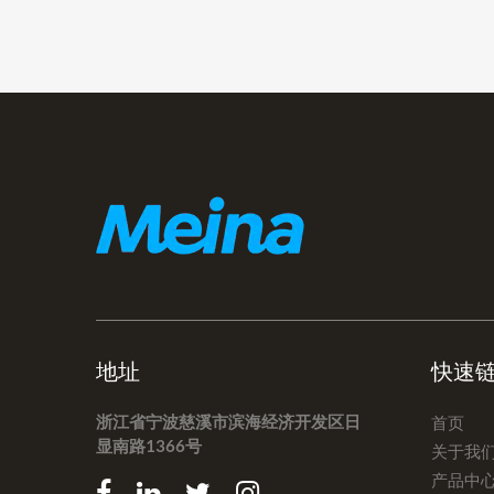
地址
快速
浙江省宁波慈溪市滨海经济开发区日
首页
显南路1366号
关于我
产品中