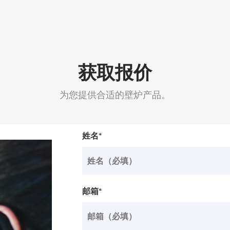
获取报价
为您提供合适的壁炉产品。
姓名*
邮箱*