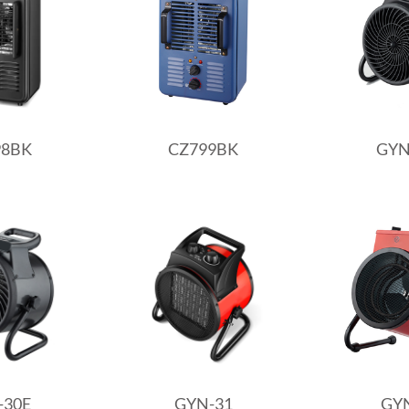
98BK
CZ799BK
GYN
-30E
GYN-31
GY