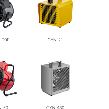
-20E
GYN-21
N-50
GYN-480