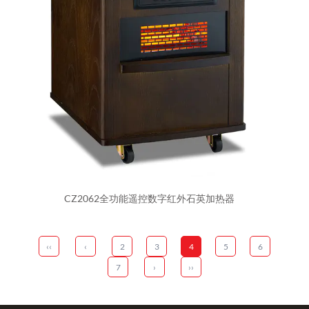
CZ2062全功能遥控数字红外石英加热器
‹‹
‹
2
3
4
5
6
7
›
››