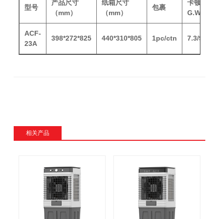
产品尺寸
纸箱尺寸
卡顿
型号
包裹
（mm）
（mm）
G.W/N.W
ACF-
398*272*825
440*310*805
1pc/ctn
7.3/9.5kg
23A
相关产品