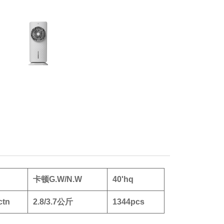
卡顿G.W/N.W
40'hq
ctn
2.8/3.7公斤
1344pcs