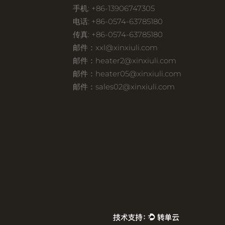
手机: +86-13906747305
电话: +86-0574-63785180
传真: +86-0574-63785180
邮件：
xxl@xinxiuli.com
邮件：
heater2@xinxiuli.com
邮件：
heater05@xinxiuli.com
邮件：
sales02@xinxiuli.com