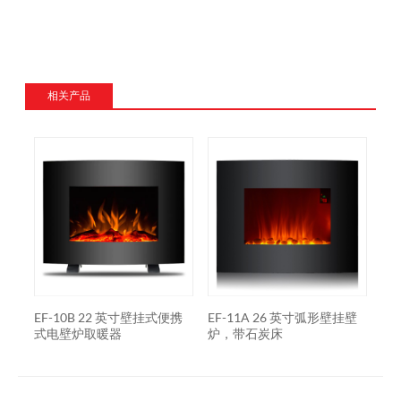
相关产品
挂式
EF-10B 22 英寸壁挂式便携
EF-11A 26 英寸弧形壁挂壁
EF
式电壁炉取暖器
炉，带石炭床
壁