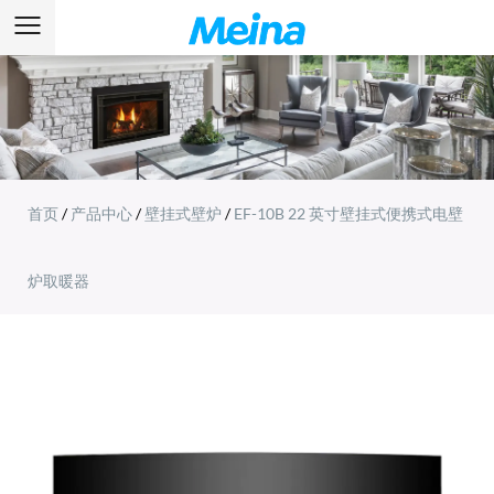
首页
/
产品中心
/
壁挂式壁炉
/
EF-10B 22 英寸壁挂式便携式电壁
炉取暖器