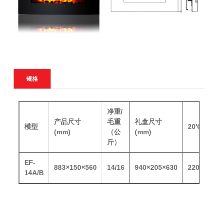
规格
净重/
产品尺寸
毛重
礼盒尺寸
模型
20'GP(P
(mm)
（公
(mm)
斤）
EF-
883×150×560
14/16
940×205×630
220
14A/B