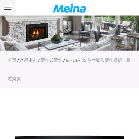
首页
/
产品中心
/
壁挂式壁炉
/
EF-14A 35 英寸弧形壁挂壁炉，带
石炭床