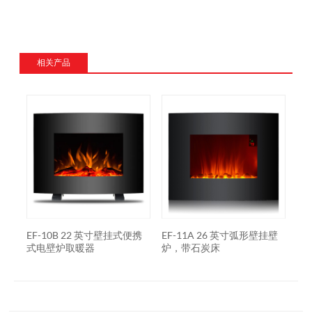
相关产品
挂式
EF-10B 22 英寸壁挂式便携
EF-11A 26 英寸弧形壁挂壁
EF
式电壁炉取暖器
炉，带石炭床
壁