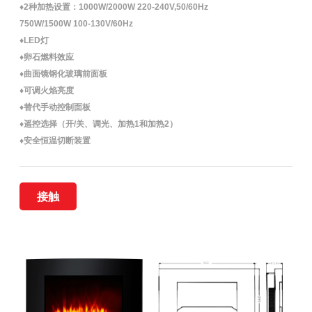
♦2种加热设置：1000W/2000W 220-240V,50/60Hz
750W/1500W 100-130V/60Hz
♦LED灯
♦卵石燃料效应
♦曲面镜钢化玻璃前面板
♦可调火焰亮度
♦替代手动控制面板
♦遥控选择（开/关、调光、加热1和加热2）
♦安全恒温切断装置
接触