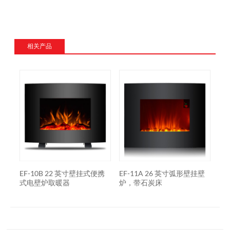
相关产品
挂式
EF-10B 22 英寸壁挂式便携
EF-11A 26 英寸弧形壁挂壁
EF
式电壁炉取暖器
炉，带石炭床
壁