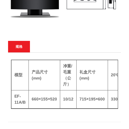
规格
净重/
产品尺寸
毛重
礼盒尺寸
模型
20'GP(PC
(mm)
（公
(mm)
斤）
EF-
660×155×520
10/12
715×195×600
330
11A/B