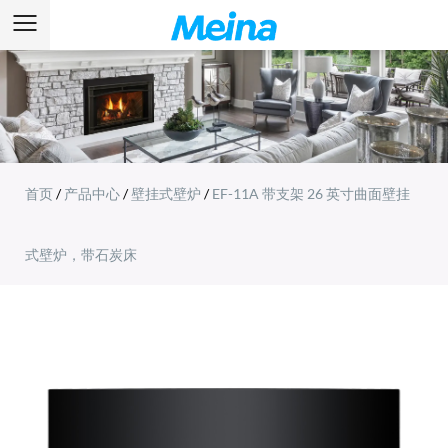
首页
/
产品中心
/
壁挂式壁炉
/
EF-11A 带支架 26 英寸曲面壁挂
式壁炉，带石炭床