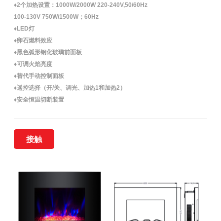
♦2个加热设置：1000W/2000W 220-240V,50/60Hz
100-130V 750W/1500W；60Hz
♦LED灯
♦卵石燃料效应
♦黑色弧形钢化玻璃前面板
♦可调火焰亮度
♦替代手动控制面板
♦遥控选择（开/关、调光、加热1和加热2）
♦安全恒温切断装置
接触